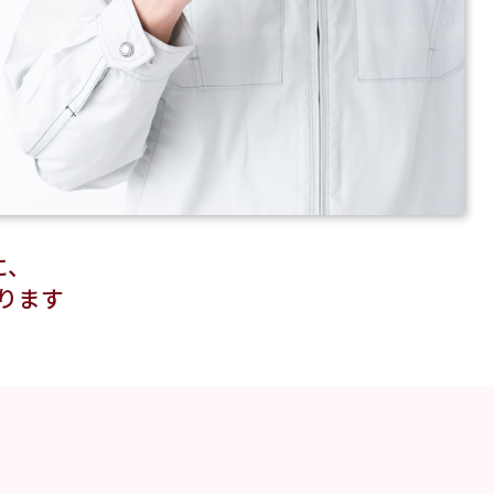
に、
ります